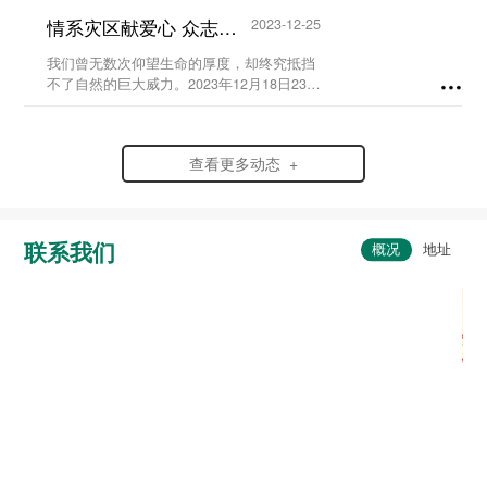
史，弘扬爱国情怀，赓续红色血脉，传承英
情系灾区献爱心 众志成城渡难关...
2023-12-25
烈精神，在党支部及校团委的组织领导下，
我校于20...
我们曾无数次仰望生命的厚度，却终究抵挡
不了自然的巨大威力。2023年12月18日23时
59分，6.2级地震突袭寒夜中的甘肃省临夏
州积石山县，灾情范围波及到了甘肃、青海
两省。...
查看更多动态 +
联系我们