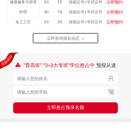
立即预约
护理
90
78
技能证书+学历证书
立即预约
化工工艺
30
26
技能证书+学历证书
立即预约
机电一体化技术
50
44
技能证书+学历证书
立即预约
立即咨询报名动态 +
3D打印技术应用
30
26
技能证书+学历证书
立即预约
数控加工(数控车
50
44
技能证书+学历证书
立即预约
焊接加工
30
26
技能证书+学历证书
工）
"普高班" "3+2大专班"学位抢占中
预报从速

立即预约
消防工程技术
150
131
技能证书+学历证书
立即预约

农业机械运维
30
26
技能证书+学历证书
立即预约
通信运营服务
30
26
技能证书+学历证书

立即预约
计算机应用与维修
50
44
技能证书+学历证书
立即预约
幼儿教育
150
131
技能证书+学历证书
立即抢占预录名额
立即预约
轨道交通车辆运检
50
44
技能证书+学历证书
立即预约
铁路客运服务
150
131
技能证书+学历证书