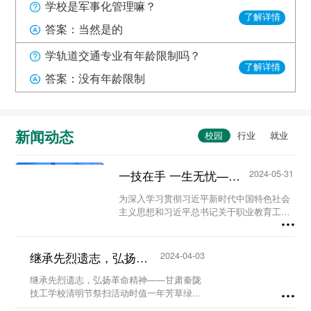
学校是军事化管理嘛？
了解详情
答案：当然是的
学轨道交通专业有年龄限制吗？
了解详情
答案：没有年龄限制
新闻动态
一技在手 一生无忧——甘肃秦陇技工学校职教活动周系列活动...
2024-05-31
为深入学习贯彻习近平新时代中国特色社会
主义思想和习近平总书记关于职业教育工作
的重要指示精神及全国职业教育大会精神，
进一步营造国家尊重技能、社会崇尚技能、
人人享有技能的校园氛围。5月23日至29
继承先烈遗志，弘扬革命精神-甘肃秦陇技工学校清明节祭扫活动...
2024-04-03
日，我校...
继承先烈遗志，弘扬革命精神——甘肃秦陇
技工学校清明节祭扫活动时值一年芳草绿，
又是一年清明时。为缅怀革命先烈、铭记历