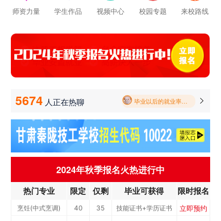
立即预约
计算机应用与维修
50
44
技能证书+学历证书
师资力量
学生作品
视频中心
校园专题
来校路线
立即预约
幼儿教育
150
131
技能证书+学历证书
立即预约
轨道交通车辆运检
50
44
技能证书+学历证书
立即预约
铁路客运服务
150
131
技能证书+学历证书
学校里面的漂亮女孩子多不多呀
立即预约
新能源汽车技术
150
131
技能证书+学历证书
报名要带哪些东西
立即预约
公路施工与养护
30
26
技能证书+学历证书
5674
人正在热聊

毕业以后的就业率怎么样呀
立即预约
电子商务
30
26
技能证书+学历证书
立即预约
电梯工程技术
30
26
技能证书+学历证书
学校环境怎么样啊 视频上看上去还挺不 错的 有实地去看过的么
立即预约
工业机器人运维
50
44
技能证书+学历证书
学校里面的漂亮女孩子多不多呀
立即预约
电子技术应用
50
44
技能证书+学历证书
2024年秋季报名火热进行中
报名要带哪些东西
立即预约
美容美发
50
44
技能证书+学历证书
立即预约
烹饪(中西式面点)
40
35
技能证书+学历证书
热门专业
限定
仅剩
毕业可获得
限时报名
立即预约
烹饪(中式烹调)
40
35
技能证书+学历证书
立即预约
健康服务与管理
40
35
技能证书+学历证书