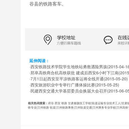
谷县的铁路客车。
延伸阅读：
·
西安铁路技术学院学生地铁站勇救遇险男孩
(2015-04-1
·
郑阜高铁商合杭高铁获批 建成后西安6小时下江南
(2015
·
7月1日起西安至平凉铁路客运将全线开通
(2015-05-20)
·
西安旅游职业中专举行广播体操比赛
(2015-05-25)
·
民建西安交通大学基层委员会换届大会召开
(2015-06-0
相关热词搜索：
府谷
西安
铁路
甘肃秦陇技工学校|轨道运输专业技术工人|甘肃轨
铁专业|兰州铁路
轨道|兰州铁路乘务|兰州轨道交通|兰州乘务专业学校|兰州高铁