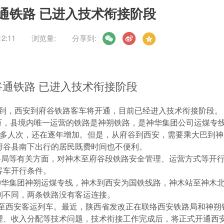
通铁路 已进入技术衔接阶段
2:11
浏览量:
分享到:
通铁路 已进入技术衔接阶段
到，西安到府谷铁路客车将开通，目前已经进入技术衔接阶段。
，县境内唯一运营的铁路是神朔铁路，是神华集团公司运煤专
万多人次，还在逐年增加。但是，从府谷到西安，需要乘大巴到神
府谷县南下出行的居民既费时间也不便利。
局等有关方面，对神木至府谷段铁路安全管理、运营方式等开
客车开行条件。
华集团神朔运煤专线，神木到西安为国铁线路，神木站至神木
制不同，两条铁路没有客运连接。
西安客运列车。最近，陕西省发改正在联络西安铁路局和神朔
理、收入分配等技术问题，技术衔接工作完成后，将正式开通西