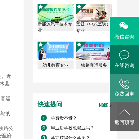
新能源汽车技术专
烹饪（中式烹调）
业
专业
微信咨询
在线咨询
幼儿教育专业
铁路客运服务
线。近
木县
免费回电
行客运
快速提问
MORE >
北站的
1
学费贵不贵？
返回顶部
2
铁路公
毕业后学校包就业吗？
安至府
3
学完获得什么学历？