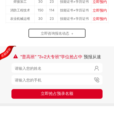
立即预约
消防工程技术
150
114
技能证书+学历证书
立即预约
农业机械运维
30
23
技能证书+学历证书
立即预约
通信运营服务
30
23
技能证书+学历证书
立即预约
计算机应用与维修
50
38
技能证书+学历证书
立即咨询报名动态 +
立即预约
幼儿教育
150
114
技能证书+学历证书
立即预约
轨道交通车辆运检
50
38
技能证书+学历证书
"普高班" "3+2大专班"学位抢占中
预报从速

立即预约
铁路客运服务
150
114
技能证书+学历证书
立即预约
新能源汽车技术
150
114
技能证书+学历证书

立即预约
公路施工与养护
30
23
技能证书+学历证书

立即抢占预录名额