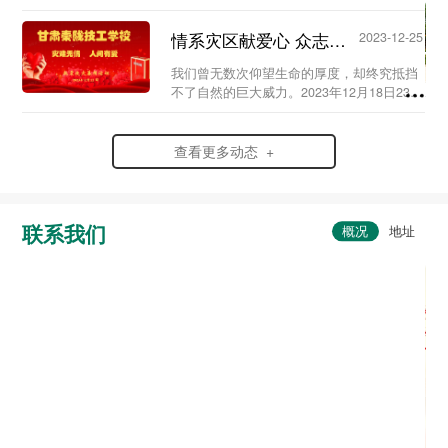
史，弘扬爱国情怀，赓续红色血脉，传承英
烈精神，在党支部及校团委的组织领导下，
情系灾区献爱心 众志成城渡难关...
2023-12-25
我校于20...
我们曾无数次仰望生命的厚度，却终究抵挡
不了自然的巨大威力。2023年12月18日23时
59分，6.2级地震突袭寒夜中的甘肃省临夏
州积石山县，灾情范围波及到了甘肃、青海
两省。...
查看更多动态 +
联系我们