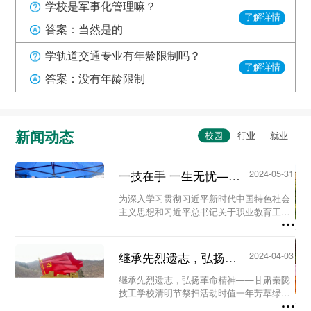
学校是军事化管理嘛？
了解详情
答案：当然是的
学轨道交通专业有年龄限制吗？
了解详情
答案：没有年龄限制
新闻动态
一技在手 一生无忧——甘肃秦陇技工学校职教活动周系列活动...
2024-05-31
为深入学习贯彻习近平新时代中国特色社会
主义思想和习近平总书记关于职业教育工作
的重要指示精神及全国职业教育大会精神，
进一步营造国家尊重技能、社会崇尚技能、
人人享有技能的校园氛围。5月23日至29
继承先烈遗志，弘扬革命精神-甘肃秦陇技工学校清明节祭扫活动...
2024-04-03
日，我校...
继承先烈遗志，弘扬革命精神——甘肃秦陇
技工学校清明节祭扫活动时值一年芳草绿，
又是一年清明时。为缅怀革命先烈、铭记历