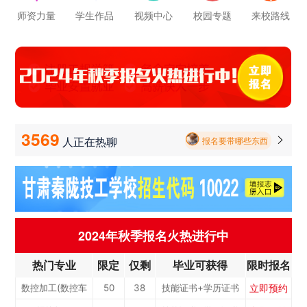
师资力量
学生作品
视频中心
校园专题
来校路线
报名要带哪些东西
立即预约
电梯工程技术
30
23
技能证书+学历证书
立即预约
工业机器人运维
50
38
技能证书+学历证书
毕业以后的就业率怎么样呀
立即预约
电子技术应用
50
38
技能证书+学历证书
学校环境怎么样啊 视频上看上去还挺不 错的 有实地去看过的么
立即预约
美容美发
50
38
技能证书+学历证书
学校里面的漂亮女孩子多不多呀
立即预约
烹饪(中西式面点)
40
30
技能证书+学历证书
3569
立即预约
烹饪(中式烹调)
40
30
技能证书+学历证书
人正在热聊

报名要带哪些东西
立即预约
健康服务与管理
40
30
技能证书+学历证书
立即预约
护理
90
68
技能证书+学历证书
立即预约
化工工艺
30
23
技能证书+学历证书
立即预约
机电一体化技术
50
38
技能证书+学历证书
2024年秋季报名火热进行中
立即预约
3D打印技术应用
30
23
技能证书+学历证书
热门专业
限定
仅剩
毕业可获得
限时报名
立即预约
数控加工(数控车
50
38
技能证书+学历证书
立即预约
焊接加工
30
23
技能证书+学历证书
工）