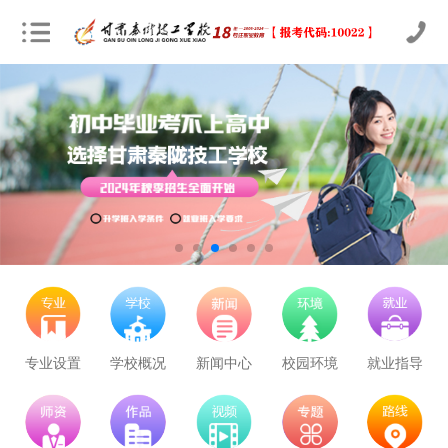
立即预约
农业机械运维
30
23
技能证书+学历证书
立即预约
通信运营服务
30
23
技能证书+学历证书
立即预约
计算机应用与维修
50
38
技能证书+学历证书
立即预约
幼儿教育
150
114
技能证书+学历证书
立即预约
轨道交通车辆运检
50
38
技能证书+学历证书
立即预约
铁路客运服务
150
114
技能证书+学历证书
专业设置
学校概况
新闻中心
校园环境
就业指导
立即预约
新能源汽车技术
150
114
技能证书+学历证书
立即预约
公路施工与养护
30
23
技能证书+学历证书
学校里面的漂亮女孩子多不多呀
立即预约
电子商务
30
23
技能证书+学历证书