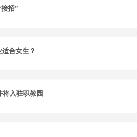
“接招”
业适合女生？
合并将入驻职教园