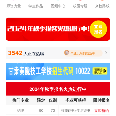
立即预约
轨道交通车辆运检
50
39
技能证书+学历证书
师资力量
学生作品
视频中心
校园专题
来校路线
立即预约
铁路客运服务
150
117
技能证书+学历证书
立即预约
新能源汽车技术
150
117
技能证书+学历证书
学校里面的漂亮女孩子多不多呀
立即预约
公路施工与养护
30
23
技能证书+学历证书
报名要带哪些东西
立即预约
电子商务
30
23
技能证书+学历证书
毕业以后的就业率怎么样呀
立即预约
电梯工程技术
30
23
技能证书+学历证书
3542
人正在热聊

立即预约
工业机器人运维
50
39
技能证书+学历证书
学校环境怎么样啊 视频上看上去还挺不 错的 有实地去看过的么
立即预约
电子技术应用
50
39
技能证书+学历证书
学校里面的漂亮女孩子多不多呀
立即预约
美容美发
50
39
技能证书+学历证书
报名要带哪些东西
立即预约
烹饪(中西式面点)
40
31
技能证书+学历证书
2024年秋季报名火热进行中
立即预约
烹饪(中式烹调)
40
31
技能证书+学历证书
热门专业
限定
仅剩
毕业可获得
限时报名
立即预约
健康服务与管理
40
31
技能证书+学历证书
立即预约
护理
90
70
技能证书+学历证书