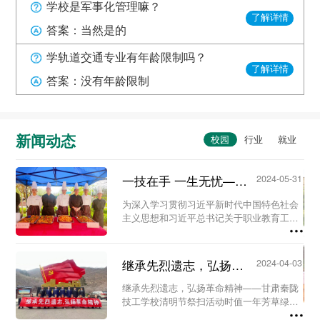
学校是军事化管理嘛？
了解详情
答案：当然是的
学轨道交通专业有年龄限制吗？
了解详情
答案：没有年龄限制
新闻动态
一技在手 一生无忧——甘肃秦陇技工学校职教活动周系列活动...
2024-05-31
为深入学习贯彻习近平新时代中国特色社会
主义思想和习近平总书记关于职业教育工作
的重要指示精神及全国职业教育大会精神，
进一步营造国家尊重技能、社会崇尚技能、
人人享有技能的校园氛围。5月23日至29
继承先烈遗志，弘扬革命精神-甘肃秦陇技工学校清明节祭扫活动...
2024-04-03
日，我校...
继承先烈遗志，弘扬革命精神——甘肃秦陇
技工学校清明节祭扫活动时值一年芳草绿，
又是一年清明时。为缅怀革命先烈、铭记历