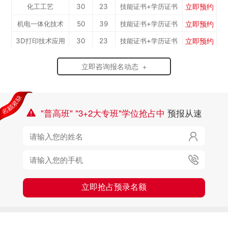
立即预约
化工工艺
30
23
技能证书+学历证书
立即预约
机电一体化技术
50
39
技能证书+学历证书
立即预约
3D打印技术应用
30
23
技能证书+学历证书
立即预约
数控加工(数控车
50
39
技能证书+学历证书
立即咨询报名动态 +
立即预约
焊接加工
30
23
技能证书+学历证书
工）
立即预约
消防工程技术
150
117
技能证书+学历证书
立即预约
农业机械运维
30
23
技能证书+学历证书
"普高班" "3+2大专班"学位抢占中
预报从速

立即预约
通信运营服务
30
23
技能证书+学历证书

立即预约
计算机应用与维修
50
39
技能证书+学历证书

立即预约
幼儿教育
150
117
技能证书+学历证书
立即预约
轨道交通车辆运检
50
39
技能证书+学历证书
立即抢占预录名额
立即预约
铁路客运服务
150
117
技能证书+学历证书
立即预约
新能源汽车技术
150
117
技能证书+学历证书
立即预约
公路施工与养护
30
23
技能证书+学历证书