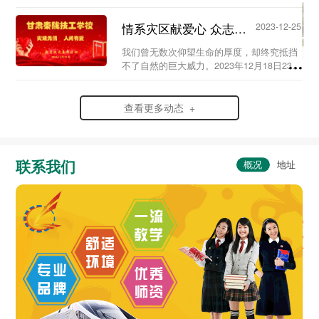
史，弘扬爱国情怀，赓续红色血脉，传承英
烈精神，在党支部及校团委的组织领导下，
情系灾区献爱心 众志成城渡难关...
2023-12-25
我校于20...
我们曾无数次仰望生命的厚度，却终究抵挡
不了自然的巨大威力。2023年12月18日23时
59分，6.2级地震突袭寒夜中的甘肃省临夏
州积石山县，灾情范围波及到了甘肃、青海
两省。...
查看更多动态 +
联系我们