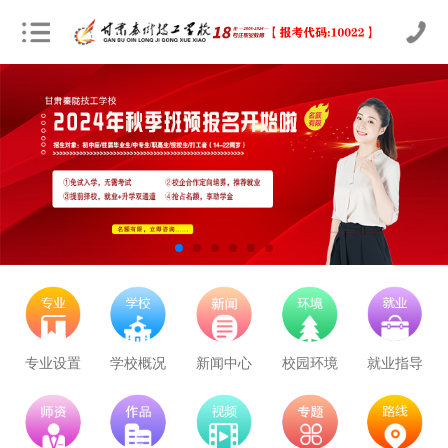
立即预约
农业机械运维
30
23
技能证书+学历证书
专业设置
学校概况
新闻中心
校园环境
就业指导
立即预约
通信运营服务
30
23
技能证书+学历证书
立即预约
计算机应用与维修
50
39
技能证书+学历证书
立即预约
幼儿教育
150
117
技能证书+学历证书