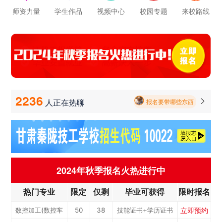
立即预约
电子商务
30
23
技能证书+学历证书
师资力量
学生作品
视频中心
校园专题
来校路线
报名要带哪些东西
立即预约
电梯工程技术
30
23
技能证书+学历证书
毕业以后的就业率怎么样呀
立即预约
工业机器人运维
50
38
技能证书+学历证书
学校环境怎么样啊 视频上看上去还挺不 错的 有实地去看过的么
立即预约
电子技术应用
50
38
技能证书+学历证书
立即预约
美容美发
50
38
技能证书+学历证书
学校里面的漂亮女孩子多不多呀
立即预约
烹饪(中西式面点)
40
30
技能证书+学历证书
2236
人正在热聊

报名要带哪些东西
立即预约
烹饪(中式烹调)
40
30
技能证书+学历证书
立即预约
健康服务与管理
40
30
技能证书+学历证书
立即预约
护理
90
68
技能证书+学历证书
立即预约
化工工艺
30
23
技能证书+学历证书
2024年秋季报名火热进行中
立即预约
机电一体化技术
50
38
技能证书+学历证书
热门专业
限定
仅剩
毕业可获得
限时报名
立即预约
3D打印技术应用
30
23
技能证书+学历证书
立即预约
数控加工(数控车
50
38
技能证书+学历证书