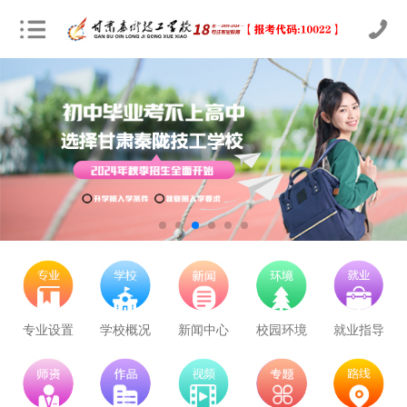
立即预约
农业机械运维
30
23
技能证书+学历证书
立即预约
通信运营服务
30
23
技能证书+学历证书
立即预约
计算机应用与维修
50
38
技能证书+学历证书
立即预约
幼儿教育
150
114
技能证书+学历证书
立即预约
轨道交通车辆运检
50
38
技能证书+学历证书
专业设置
学校概况
新闻中心
校园环境
就业指导
立即预约
铁路客运服务
150
114
技能证书+学历证书
立即预约
新能源汽车技术
150
114
技能证书+学历证书
学校里面的漂亮女孩子多不多呀
立即预约
公路施工与养护
30
23
技能证书+学历证书