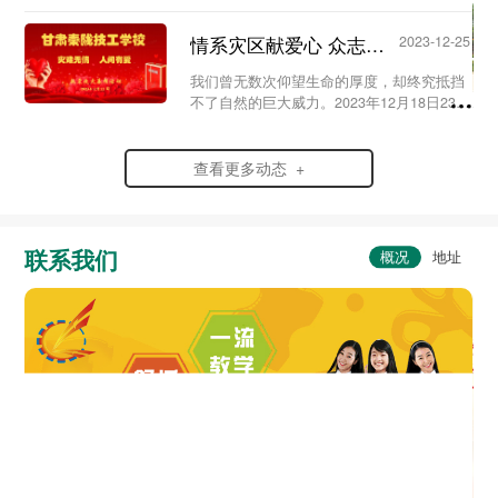
史，弘扬爱国情怀，赓续红色血脉，传承英
烈精神，在党支部及校团委的组织领导下，
情系灾区献爱心 众志成城渡难关...
2023-12-25
我校于20...
我们曾无数次仰望生命的厚度，却终究抵挡
不了自然的巨大威力。2023年12月18日23时
59分，6.2级地震突袭寒夜中的甘肃省临夏
州积石山县，灾情范围波及到了甘肃、青海
两省。...
查看更多动态 +
联系我们