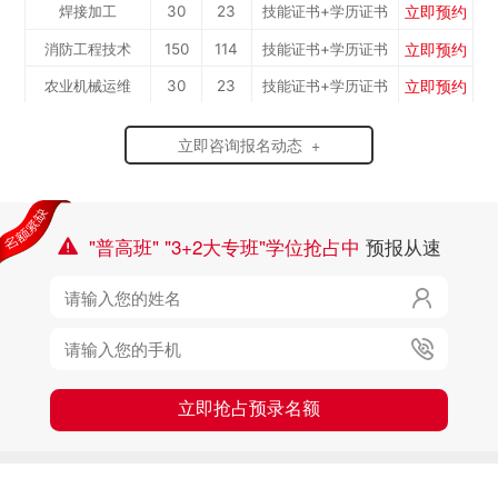
立即预约
焊接加工
30
23
技能证书+学历证书
工）
立即预约
消防工程技术
150
114
技能证书+学历证书
立即预约
农业机械运维
30
23
技能证书+学历证书
立即预约
通信运营服务
30
23
技能证书+学历证书
立即咨询报名动态 +
立即预约
计算机应用与维修
50
38
技能证书+学历证书
立即预约
幼儿教育
150
114
技能证书+学历证书
立即预约
轨道交通车辆运检
50
38
技能证书+学历证书
"普高班" "3+2大专班"学位抢占中
预报从速

立即预约
铁路客运服务
150
114
技能证书+学历证书

立即预约
新能源汽车技术
150
114
技能证书+学历证书
立即预约

公路施工与养护
30
23
技能证书+学历证书
立即抢占预录名额