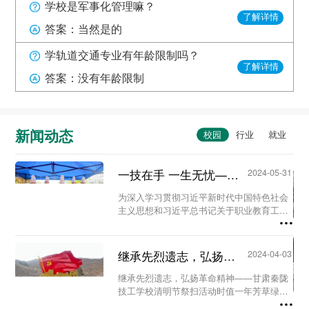
学校是军事化管理嘛？
了解详情
答案：当然是的
学轨道交通专业有年龄限制吗？
了解详情
答案：没有年龄限制
新闻动态
一技在手 一生无忧——甘肃秦陇技工学校职教活动周系列活动...
2024-05-31
为深入学习贯彻习近平新时代中国特色社会
主义思想和习近平总书记关于职业教育工作
的重要指示精神及全国职业教育大会精神，
进一步营造国家尊重技能、社会崇尚技能、
人人享有技能的校园氛围。5月23日至29
继承先烈遗志，弘扬革命精神-甘肃秦陇技工学校清明节祭扫活动...
2024-04-03
日，我校...
继承先烈遗志，弘扬革命精神——甘肃秦陇
技工学校清明节祭扫活动时值一年芳草绿，
又是一年清明时。为缅怀革命先烈、铭记历