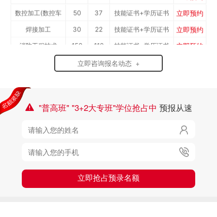
立即预约
数控加工(数控车
50
37
技能证书+学历证书
立即预约
焊接加工
30
22
技能证书+学历证书
工）
立即预约
消防工程技术
150
110
技能证书+学历证书
立即预约
农业机械运维
30
22
技能证书+学历证书
立即咨询报名动态 +
立即预约
通信运营服务
30
22
技能证书+学历证书
立即预约
计算机应用与维修
50
37
技能证书+学历证书
立即预约
"普高班" "3+2大专班"学位抢占中
预报从速
幼儿教育
150
110
技能证书+学历证书

立即预约
轨道交通车辆运检
50
37
技能证书+学历证书

立即预约
铁路客运服务
150
110
技能证书+学历证书

立即预约
新能源汽车技术
150
110
技能证书+学历证书
立即预约
公路施工与养护
30
22
技能证书+学历证书
立即抢占预录名额