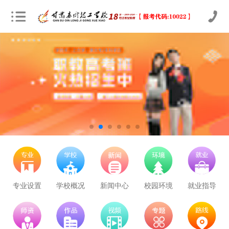
立即预约
农业机械运维
30
22
技能证书+学历证书
立即预约
通信运营服务
30
22
技能证书+学历证书
立即预约
计算机应用与维修
50
37
技能证书+学历证书
立即预约
幼儿教育
150
110
技能证书+学历证书
专业设置
学校概况
新闻中心
校园环境
就业指导
立即预约
轨道交通车辆运检
50
37
技能证书+学历证书
立即预约
铁路客运服务
150
110
技能证书+学历证书
立即预约
新能源汽车技术
150
110
技能证书+学历证书