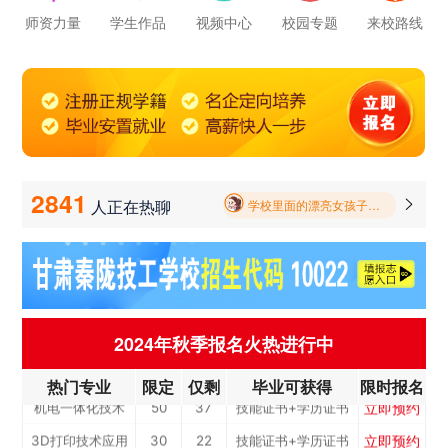
师资力量
学生作品
视频中心
校园专题
来校路线
立即预约
学校里面的漂亮女孩子多不多呀
公路施工与养护
30
22
技能证书+学历证书
立即预约
电子商务
30
22
技能证书+学历证书
报名要带哪些东西
立即预约
电梯工程技术
30
22
技能证书+学历证书
毕业以后的就业率怎么样呀
立即预约
工业机器人运维
50
37
技能证书+学历证书
立即预约
学校环境怎么样啊 视频上看上去还挺不 错的 有实地去看过的么
电子技术应用
50
37
技能证书+学历证书
立即预约
2841
美容美发
50
37
技能证书+学历证书
人正在热聊

学校里面的漂亮女孩子多不多呀
立即预约
烹饪(中西式面点)
40
29
技能证书+学历证书
报名要带哪些东西
立即预约
烹饪(中式烹调)
40
29
技能证书+学历证书
立即预约
健康服务与管理
40
29
技能证书+学历证书
立即预约
护理
90
66
技能证书+学历证书
2024年秋季报名火热进行中
立即预约
化工工艺
30
22
技能证书+学历证书
热门专业
限定
仅剩
毕业可获得
限时报名
立即预约
机电一体化技术
50
37
技能证书+学历证书
立即预约
3D打印技术应用
30
22
技能证书+学历证书