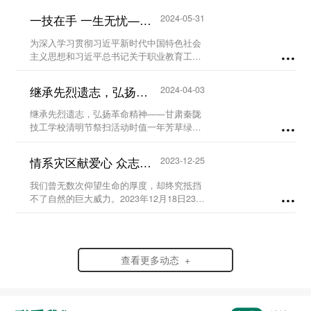
一技在手 一生无忧——甘肃秦陇技工学校职教活动周系列活动...
2024-05-31
为深入学习贯彻习近平新时代中国特色社会
主义思想和习近平总书记关于职业教育工作
的重要指示精神及全国职业教育大会精神，
进一步营造国家尊重技能、社会崇尚技能、
继承先烈遗志，弘扬革命精神-甘肃秦陇技工学校清明节祭扫活动...
2024-04-03
人人享有技能的校园氛围。5月23日至29
日，我校...
继承先烈遗志，弘扬革命精神——甘肃秦陇
技工学校清明节祭扫活动时值一年芳草绿，
又是一年清明时。为缅怀革命先烈、铭记历
史，弘扬爱国情怀，赓续红色血脉，传承英
情系灾区献爱心 众志成城渡难关...
2023-12-25
烈精神，在党支部及校团委的组织领导下，
我校于20...
我们曾无数次仰望生命的厚度，却终究抵挡
不了自然的巨大威力。2023年12月18日23时
59分，6.2级地震突袭寒夜中的甘肃省临夏
州积石山县，灾情范围波及到了甘肃、青海
两省。...
查看更多动态 +