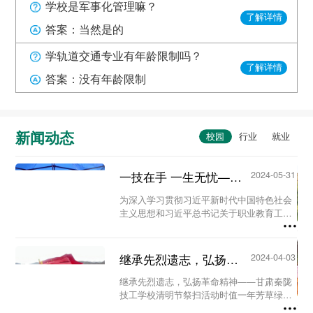
学校是军事化管理嘛？
了解详情
答案：当然是的
学轨道交通专业有年龄限制吗？
了解详情
答案：没有年龄限制
新闻动态
一技在手 一生无忧——甘肃秦陇技工学校职教活动周系列活动...
2024-05-31
为深入学习贯彻习近平新时代中国特色社会
主义思想和习近平总书记关于职业教育工作
的重要指示精神及全国职业教育大会精神，
进一步营造国家尊重技能、社会崇尚技能、
人人享有技能的校园氛围。5月23日至29
继承先烈遗志，弘扬革命精神-甘肃秦陇技工学校清明节祭扫活动...
2024-04-03
日，我校...
继承先烈遗志，弘扬革命精神——甘肃秦陇
技工学校清明节祭扫活动时值一年芳草绿，
又是一年清明时。为缅怀革命先烈、铭记历