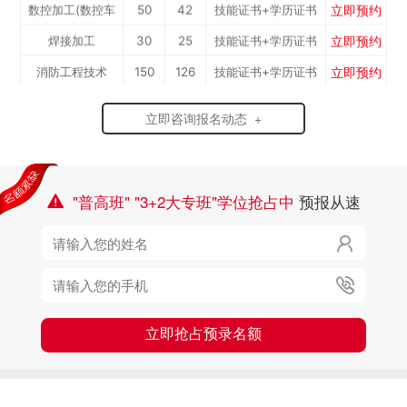
立即预约
数控加工(数控车
50
42
技能证书+学历证书
立即预约
焊接加工
30
25
技能证书+学历证书
工）
立即预约
消防工程技术
150
126
技能证书+学历证书
立即预约
农业机械运维
30
25
技能证书+学历证书
立即咨询报名动态 +
立即预约
通信运营服务
30
25
技能证书+学历证书
立即预约
计算机应用与维修
50
42
技能证书+学历证书
立即预约
幼儿教育
150
126
技能证书+学历证书
"普高班" "3+2大专班"学位抢占中
预报从速

立即预约
轨道交通车辆运检
50
42
技能证书+学历证书

立即预约
铁路客运服务
150
126
技能证书+学历证书
立即预约

新能源汽车技术
150
126
技能证书+学历证书
立即预约
公路施工与养护
30
25
技能证书+学历证书
立即抢占预录名额