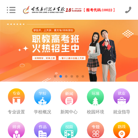
立即预约
农业机械运维
30
25
技能证书+学历证书
立即预约
通信运营服务
30
25
技能证书+学历证书
立即预约
计算机应用与维修
50
42
技能证书+学历证书
立即预约
幼儿教育
150
126
技能证书+学历证书
专业设置
学校概况
新闻中心
校园环境
就业指导
立即预约
轨道交通车辆运检
50
42
技能证书+学历证书
立即预约
铁路客运服务
150
126
技能证书+学历证书
立即预约
新能源汽车技术
150
126
技能证书+学历证书