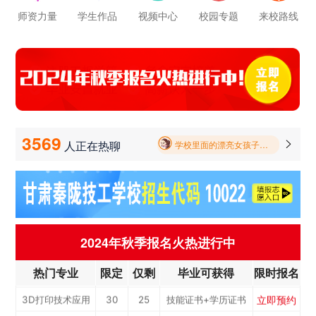
立即预约
公路施工与养护
30
25
技能证书+学历证书
师资力量
学生作品
视频中心
校园专题
来校路线
学校里面的漂亮女孩子多不多呀
立即预约
电子商务
30
25
技能证书+学历证书
报名要带哪些东西
立即预约
电梯工程技术
30
25
技能证书+学历证书
毕业以后的就业率怎么样呀
立即预约
工业机器人运维
50
42
技能证书+学历证书
立即预约
电子技术应用
50
42
技能证书+学历证书
学校环境怎么样啊 视频上看上去还挺不 错的 有实地去看过的么
立即预约
美容美发
50
42
技能证书+学历证书
3569
人正在热聊

学校里面的漂亮女孩子多不多呀
立即预约
烹饪(中西式面点)
40
34
技能证书+学历证书
报名要带哪些东西
立即预约
烹饪(中式烹调)
40
34
技能证书+学历证书
立即预约
健康服务与管理
40
34
技能证书+学历证书
立即预约
护理
90
76
技能证书+学历证书
2024年秋季报名火热进行中
立即预约
化工工艺
30
25
技能证书+学历证书
热门专业
限定
仅剩
毕业可获得
限时报名
立即预约
机电一体化技术
50
42
技能证书+学历证书
立即预约
3D打印技术应用
30
25
技能证书+学历证书