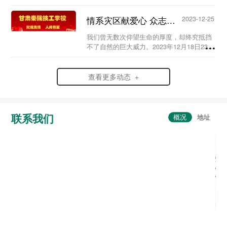
史，弘扬爱国情怀，赓续红色血脉，传承英
烈精神，在党支部及校团委的组织领导下，
情系灾区献爱心 众志成城渡难关...
2023-12-25
我校于20...
我们曾无数次仰望生命的厚度，却终究抵挡
不了自然的巨大威力。2023年12月18日23时
59分，6.2级地震突袭寒夜中的甘肃省临夏
州积石山县，灾情范围波及到了甘肃、青海
两省。...
查看更多动态 +
联系我们