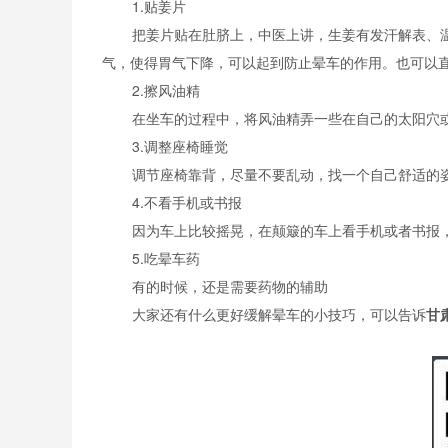
1.贴姜片
把姜片贴在肚脐上，中医上讲，生姜有发汗解表、
气，使得胃气下降，可以起到防止晕车的作用。也可以
2.擦风油精
在坐车的过程中，将风油精弄一些在自己的太阳穴
3.调整座椅睡觉
调节座椅靠背，尽量不要乱动，找一个自己舒适的
4.不看手机或书报
因为车上比较摇晃，在颠簸的车上看手机或者书报
5.吃晕车药
有的时候，还是需要药物的辅助
大家还有什么更好缓解晕车的小技巧，可以告诉
甘