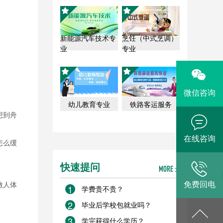
新能源汽车技术专
烹饪（中式烹调）
业
专业
微信咨询
幼儿教育专业
铁路客运服务
想到舟
在线咨询
怎么缓
快速提问
MORE >
免费回电
激人体
1
学费贵不贵？
2
毕业后学校包就业吗？
3
学完获得什么学历？