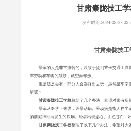
甘肃秦陇技工学
发布时间:2024-02-27 03:3
甘肃秦陇技工
晕车的人是非常痛苦的，以致于提到乘坐交通工具
车劳动和车辆的颠簸，就望而却步。
但是还是会有一部分人会选择出去玩，虽然坐车辛
解呢？
甘肃秦陇技工学校
总结了几个办法，希望对家有所
晕车从医学上来讲，叫晕动病。晕动病是指人在坐
的前庭神经而发生的疾病。轻者出现恶心、面色苍白、
甘肃秦陇技工学校
整理了以下几个办法，希望对大