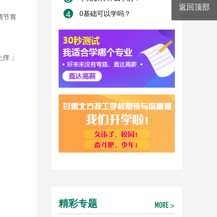
返回顶部
4
0基础可以学吗？
调节胃
止痒；
精彩专题
MORE >