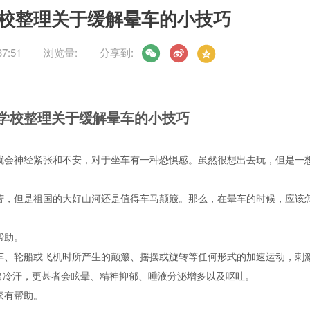
校整理关于缓解晕车的小技巧
7:51
浏览量:
分享到:
学校整理关于缓解晕车的小技巧
就会神经紧张和不安，对于坐车有一种恐惧感。虽然很想出去玩，但是一
苦，但是祖国的大好山河还是值得车马颠簸。那么，在晕车的时候，应该
帮助。
车、轮船或飞机时所产生的颠簸、摇摆或旋转等任何形式的加速运动，刺
出冷汗，更甚者会眩晕、精神抑郁、唾液分泌增多以及呕吐。
家有帮助。