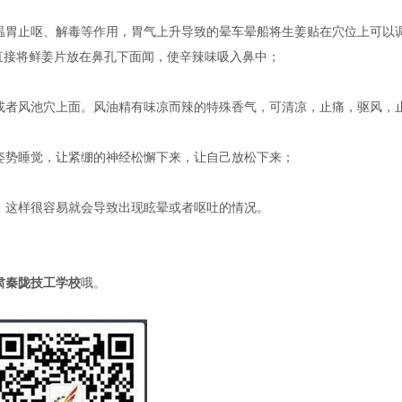
温胃止呕、解毒等作用，胃气上升导致的晕车晕船将生姜贴在穴位上可以
直接将鲜姜片放在鼻孔下面闻，使辛辣味吸入鼻中；
或者风池穴上面。风油精有味凉而辣的特殊香气，可清凉，止痛，驱风，
姿势睡觉，让紧绷的神经松懈下来，让自己放松下来；
，这样很容易就会导致出现眩晕或者呕吐的情况。
肃秦陇技工学校
哦。