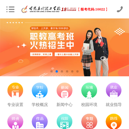
立即预约
农业机械运维
30
25
技能证书+学历证书
立即预约
通信运营服务
30
25
技能证书+学历证书
立即预约
计算机应用与维修
50
41
技能证书+学历证书
专业设置
学校概况
新闻中心
校园环境
就业指导
立即预约
幼儿教育
150
123
技能证书+学历证书
立即预约
轨道交通车辆运检
50
41
技能证书+学历证书
立即预约
铁路客运服务
150
123
技能证书+学历证书