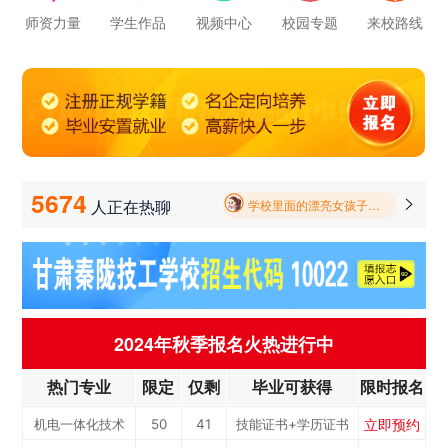
立即预约
新能源汽车技术
150
123
技能证书+学历证书
师资力量
学生作品
视频中心
校园专题
来校路线
学校里面的漂亮女孩子多不多呀
立即预约
公路施工与养护
30
25
技能证书+学历证书
报名要带哪些东西
立即预约
电子商务
30
25
技能证书+学历证书
毕业以后的就业率怎么样呀
立即预约
电梯工程技术
30
25
技能证书+学历证书
立即预约
工业机器人运维
50
41
技能证书+学历证书
学校环境怎么样啊 视频上看上去还挺不 错的 有实地去看过的么
立即预约
电子技术应用
50
41
技能证书+学历证书
5674
人正在热聊

学校里面的漂亮女孩子多不多呀
立即预约
美容美发
50
41
技能证书+学历证书
报名要带哪些东西
立即预约
烹饪(中西式面点)
40
33
技能证书+学历证书
立即预约
烹饪(中式烹调)
40
33
技能证书+学历证书
立即预约
健康服务与管理
40
33
技能证书+学历证书
2024年秋季报名火热进行中
立即预约
护理
90
74
技能证书+学历证书
热门专业
限定
仅剩
毕业可获得
限时报名
立即预约
化工工艺
30
25
技能证书+学历证书
立即预约
机电一体化技术
50
41
技能证书+学历证书