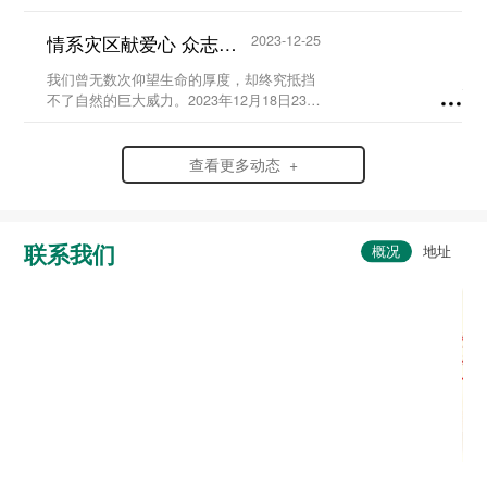
史，弘扬爱国情怀，赓续红色血脉，传承英
烈精神，在党支部及校团委的组织领导下，
情系灾区献爱心 众志成城渡难关...
2023-12-25
我校于20...
我们曾无数次仰望生命的厚度，却终究抵挡
不了自然的巨大威力。2023年12月18日23时
59分，6.2级地震突袭寒夜中的甘肃省临夏
州积石山县，灾情范围波及到了甘肃、青海
两省。...
查看更多动态 +
联系我们