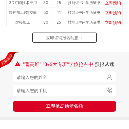
立即预约
3D打印技术应用
30
25
技能证书+学历证书
立即预约
数控加工(数控车
50
41
技能证书+学历证书
立即预约
焊接加工
30
25
技能证书+学历证书
工）
立即预约
消防工程技术
150
123
技能证书+学历证书
立即咨询报名动态 +
立即预约
农业机械运维
30
25
技能证书+学历证书
立即预约
通信运营服务
30
25
技能证书+学历证书
立即预约
计算机应用与维修
50
41
技能证书+学历证书
"普高班" "3+2大专班"学位抢占中
预报从速

立即预约
幼儿教育
150
123
技能证书+学历证书

立即预约
轨道交通车辆运检
50
41
技能证书+学历证书
立即预约

铁路客运服务
150
123
技能证书+学历证书
立即预约
新能源汽车技术
150
123
技能证书+学历证书
立即抢占预录名额
立即预约
公路施工与养护
30
25
技能证书+学历证书