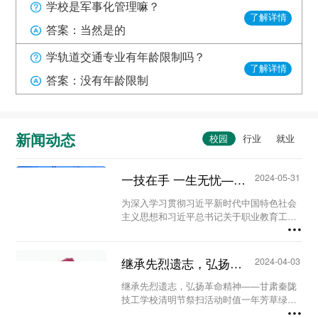
学校是军事化管理嘛？
了解详情
答案：当然是的
学轨道交通专业有年龄限制吗？
了解详情
答案：没有年龄限制
新闻动态
一技在手 一生无忧——甘肃秦陇技工学校职教活动周系列活动...
2024-05-31
为深入学习贯彻习近平新时代中国特色社会
主义思想和习近平总书记关于职业教育工作
的重要指示精神及全国职业教育大会精神，
进一步营造国家尊重技能、社会崇尚技能、
人人享有技能的校园氛围。5月23日至29
继承先烈遗志，弘扬革命精神-甘肃秦陇技工学校清明节祭扫活动...
2024-04-03
日，我校...
继承先烈遗志，弘扬革命精神——甘肃秦陇
技工学校清明节祭扫活动时值一年芳草绿，
又是一年清明时。为缅怀革命先烈、铭记历