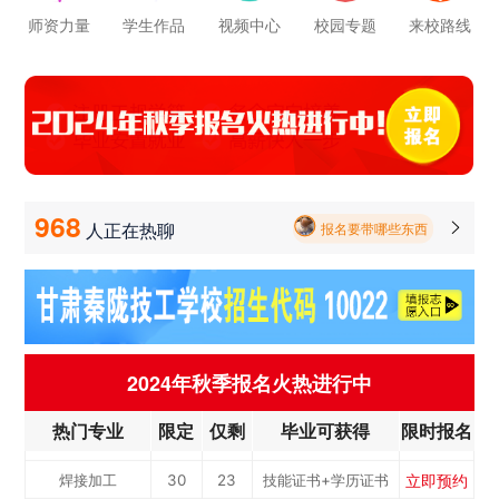
立即预约
电梯工程技术
30
23
技能证书+学历证书
师资力量
学生作品
视频中心
校园专题
来校路线
报名要带哪些东西
立即预约
工业机器人运维
50
39
技能证书+学历证书
毕业以后的就业率怎么样呀
立即预约
电子技术应用
50
39
技能证书+学历证书
学校环境怎么样啊 视频上看上去还挺不 错的 有实地去看过的么
立即预约
美容美发
50
39
技能证书+学历证书
立即预约
烹饪(中西式面点)
40
31
技能证书+学历证书
学校里面的漂亮女孩子多不多呀
立即预约
烹饪(中式烹调)
40
31
技能证书+学历证书
968
人正在热聊

报名要带哪些东西
立即预约
健康服务与管理
40
31
技能证书+学历证书
立即预约
护理
90
70
技能证书+学历证书
立即预约
化工工艺
30
23
技能证书+学历证书
立即预约
机电一体化技术
50
39
技能证书+学历证书
2024年秋季报名火热进行中
立即预约
3D打印技术应用
30
23
技能证书+学历证书
热门专业
限定
仅剩
毕业可获得
限时报名
立即预约
数控加工(数控车
50
39
技能证书+学历证书
立即预约
焊接加工
30
23
技能证书+学历证书
工）