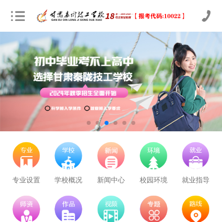
立即预约
农业机械运维
30
23
技能证书+学历证书
立即预约
通信运营服务
30
23
技能证书+学历证书
立即预约
计算机应用与维修
50
39
技能证书+学历证书
立即预约
幼儿教育
150
117
技能证书+学历证书
立即预约
轨道交通车辆运检
50
39
技能证书+学历证书
立即预约
铁路客运服务
150
117
技能证书+学历证书
专业设置
学校概况
新闻中心
校园环境
就业指导
立即预约
新能源汽车技术
150
117
技能证书+学历证书
立即预约
公路施工与养护
30
23
技能证书+学历证书
学校里面的漂亮女孩子多不多呀
立即预约
电子商务
30
23
技能证书+学历证书