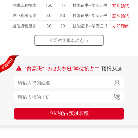
立即预约
消防工程技术
150
117
技能证书+学历证书
立即预约
农业机械运维
30
23
技能证书+学历证书
立即预约
通信运营服务
30
23
技能证书+学历证书
立即预约
计算机应用与维修
50
39
技能证书+学历证书
立即咨询报名动态 +
立即预约
幼儿教育
150
117
技能证书+学历证书
立即预约
轨道交通车辆运检
50
39
技能证书+学历证书
立即预约
铁路客运服务
150
117
技能证书+学历证书
"普高班" "3+2大专班"学位抢占中
预报从速

立即预约
新能源汽车技术
150
117
技能证书+学历证书

立即预约
公路施工与养护
30
23
技能证书+学历证书

立即抢占预录名额