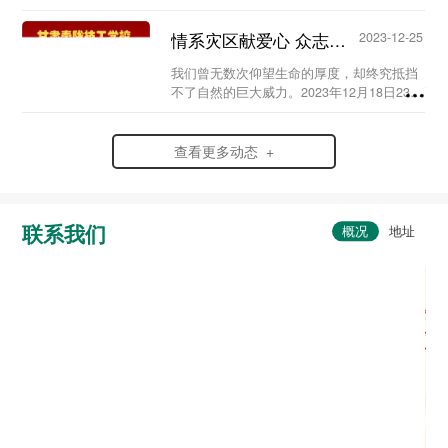
史，弘扬爱国情怀，赓续红色血脉，传承英
烈精神，在党支部及校团委的组织领导下，
情系灾区献爱心 众志成城渡难关...
2023-12-25
我校于20...
我们曾无数次仰望生命的厚度，却终究抵挡
不了自然的巨大威力。2023年12月18日23时
59分，6.2级地震突袭寒夜中的甘肃省临夏
州积石山县，灾情范围波及到了甘肃、青海
两省。...
查看更多动态 +
联系我们