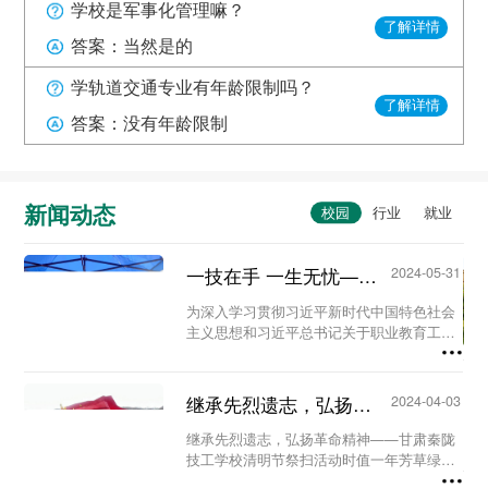
学校是军事化管理嘛？
了解详情
答案：当然是的
学轨道交通专业有年龄限制吗？
了解详情
答案：没有年龄限制
新闻动态
一技在手 一生无忧——甘肃秦陇技工学校职教活动周系列活动...
2024-05-31
为深入学习贯彻习近平新时代中国特色社会
主义思想和习近平总书记关于职业教育工作
的重要指示精神及全国职业教育大会精神，
进一步营造国家尊重技能、社会崇尚技能、
人人享有技能的校园氛围。5月23日至29
继承先烈遗志，弘扬革命精神-甘肃秦陇技工学校清明节祭扫活动...
2024-04-03
日，我校...
继承先烈遗志，弘扬革命精神——甘肃秦陇
技工学校清明节祭扫活动时值一年芳草绿，
又是一年清明时。为缅怀革命先烈、铭记历