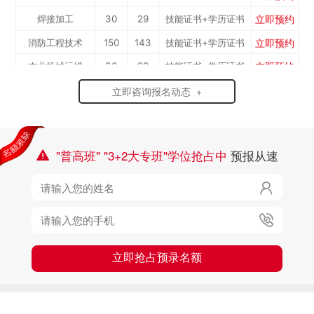
立即预约
焊接加工
30
29
技能证书+学历证书
工）
立即预约
消防工程技术
150
143
技能证书+学历证书
立即预约
农业机械运维
30
29
技能证书+学历证书
立即预约
通信运营服务
30
29
技能证书+学历证书
立即咨询报名动态 +
立即预约
计算机应用与维修
50
48
技能证书+学历证书
立即预约
幼儿教育
150
143
技能证书+学历证书
"普高班" "3+2大专班"学位抢占中
预报从速
立即预约

轨道交通车辆运检
50
48
技能证书+学历证书
立即预约
铁路客运服务
150
143
技能证书+学历证书

立即预约
新能源汽车技术
150
143
技能证书+学历证书

立即预约
公路施工与养护
30
29
技能证书+学历证书
立即抢占预录名额