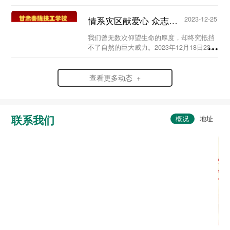
史，弘扬爱国情怀，赓续红色血脉，传承英
烈精神，在党支部及校团委的组织领导下，
情系灾区献爱心 众志成城渡难关...
2023-12-25
我校于20...
我们曾无数次仰望生命的厚度，却终究抵挡
不了自然的巨大威力。2023年12月18日23时
59分，6.2级地震突袭寒夜中的甘肃省临夏
州积石山县，灾情范围波及到了甘肃、青海
两省。...
查看更多动态 +
联系我们