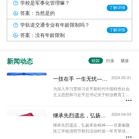
学校是军事化管理嘛？
了解详情
答案：当然是的
学轨道交通专业有年龄限制吗？
了解详情
答案：没有年龄限制
新闻动态
一技在手 一生无忧——甘肃秦陇技工学校职教活动周系列活动...
2024-05-31
为深入学习贯彻习近平新时代中国特色社会
主义思想和习近平总书记关于职业教育工作
的重要指示精神及全国职业教育大会精神，
进一步营造国家尊重技能、社会崇尚技能、
人人享有技能的校园氛围。5月23日至29
继承先烈遗志，弘扬革命精神-甘肃秦陇技工学校清明节祭扫活动...
2024-04-03
日，我校...
继承先烈遗志，弘扬革命精神——甘肃秦陇
技工学校清明节祭扫活动时值一年芳草绿，
又是一年清明时。为缅怀革命先烈、铭记历