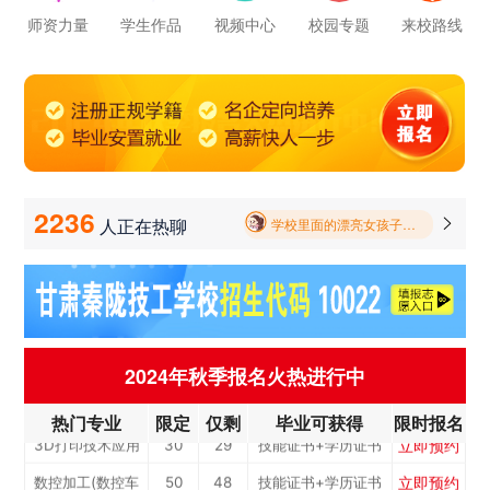
师资力量
学生作品
视频中心
校园专题
来校路线
立即预约
学校里面的漂亮女孩子多不多呀
电子商务
30
29
技能证书+学历证书
立即预约
电梯工程技术
30
29
技能证书+学历证书
报名要带哪些东西
立即预约
工业机器人运维
50
48
技能证书+学历证书
毕业以后的就业率怎么样呀
立即预约
电子技术应用
50
48
技能证书+学历证书
立即预约
学校环境怎么样啊 视频上看上去还挺不 错的 有实地去看过的么
美容美发
50
48
技能证书+学历证书
立即预约
2236
烹饪(中西式面点)
40
38
技能证书+学历证书
人正在热聊

学校里面的漂亮女孩子多不多呀
立即预约
烹饪(中式烹调)
40
38
技能证书+学历证书
报名要带哪些东西
立即预约
健康服务与管理
40
38
技能证书+学历证书
立即预约
护理
90
86
技能证书+学历证书
立即预约
化工工艺
30
29
技能证书+学历证书
2024年秋季报名火热进行中
立即预约
机电一体化技术
50
48
技能证书+学历证书
热门专业
限定
仅剩
毕业可获得
限时报名
立即预约
3D打印技术应用
30
29
技能证书+学历证书
立即预约
数控加工(数控车
50
48
技能证书+学历证书