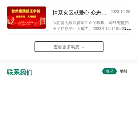
史，弘扬爱国情怀，赓续红色血脉，传承英
烈精神，在党支部及校团委的组织领导下，
情系灾区献爱心 众志成城渡难关...
2023-12-25
我校于20...
我们曾无数次仰望生命的厚度，却终究抵挡
不了自然的巨大威力。2023年12月18日23时
59分，6.2级地震突袭寒夜中的甘肃省临夏
州积石山县，灾情范围波及到了甘肃、青海
两省。...
查看更多动态 +
联系我们