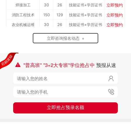
立即预约
焊接加工
30
26
技能证书+学历证书
工）
立即预约
消防工程技术
150
129
技能证书+学历证书
立即预约
农业机械运维
30
26
技能证书+学历证书
立即预约
通信运营服务
30
26
技能证书+学历证书
立即咨询报名动态 +
立即预约
计算机应用与维修
50
43
技能证书+学历证书
立即预约
幼儿教育
150
129
技能证书+学历证书
立即预约
轨道交通车辆运检
50
43
技能证书+学历证书
"普高班" "3+2大专班"学位抢占中
预报从速

立即预约
铁路客运服务
150
129
技能证书+学历证书

立即预约
新能源汽车技术
150
129
技能证书+学历证书

立即预约
公路施工与养护
30
26
技能证书+学历证书
立即抢占预录名额