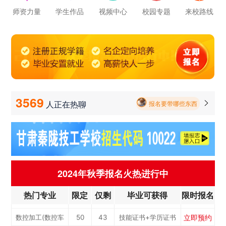
立即预约
电子商务
30
26
技能证书+学历证书
师资力量
学生作品
视频中心
校园专题
来校路线
报名要带哪些东西
立即预约
电梯工程技术
30
26
技能证书+学历证书
毕业以后的就业率怎么样呀
立即预约
工业机器人运维
50
43
技能证书+学历证书
学校环境怎么样啊 视频上看上去还挺不 错的 有实地去看过的么
立即预约
电子技术应用
50
43
技能证书+学历证书
立即预约
美容美发
50
43
技能证书+学历证书
学校里面的漂亮女孩子多不多呀
立即预约
烹饪(中西式面点)
40
34
技能证书+学历证书
3569
人正在热聊

报名要带哪些东西
立即预约
烹饪(中式烹调)
40
34
技能证书+学历证书
立即预约
健康服务与管理
40
34
技能证书+学历证书
立即预约
护理
90
77
技能证书+学历证书
立即预约
化工工艺
30
26
技能证书+学历证书
2024年秋季报名火热进行中
立即预约
机电一体化技术
50
43
技能证书+学历证书
热门专业
限定
仅剩
毕业可获得
限时报名
立即预约
3D打印技术应用
30
26
技能证书+学历证书
立即预约
数控加工(数控车
50
43
技能证书+学历证书