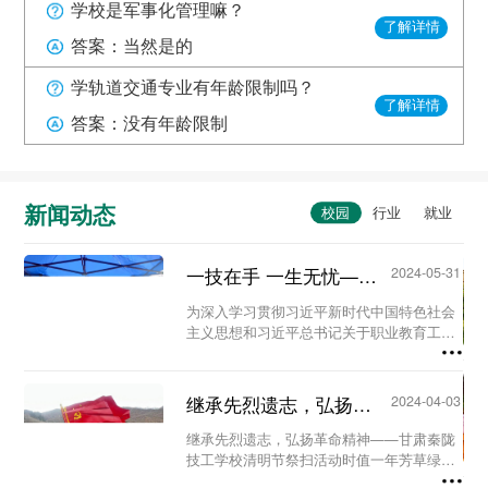
学校是军事化管理嘛？
了解详情
答案：当然是的
学轨道交通专业有年龄限制吗？
了解详情
答案：没有年龄限制
新闻动态
一技在手 一生无忧——甘肃秦陇技工学校职教活动周系列活动...
2024-05-31
为深入学习贯彻习近平新时代中国特色社会
主义思想和习近平总书记关于职业教育工作
的重要指示精神及全国职业教育大会精神，
进一步营造国家尊重技能、社会崇尚技能、
人人享有技能的校园氛围。5月23日至29
继承先烈遗志，弘扬革命精神-甘肃秦陇技工学校清明节祭扫活动...
2024-04-03
日，我校...
继承先烈遗志，弘扬革命精神——甘肃秦陇
技工学校清明节祭扫活动时值一年芳草绿，
又是一年清明时。为缅怀革命先烈、铭记历