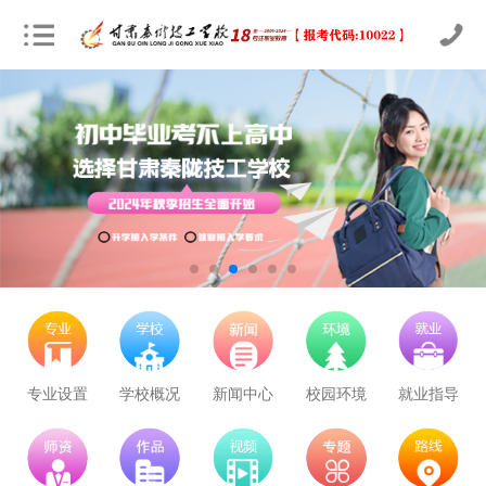
立即预约
农业机械运维
30
26
技能证书+学历证书
立即预约
通信运营服务
30
26
技能证书+学历证书
立即预约
计算机应用与维修
50
43
技能证书+学历证书
立即预约
幼儿教育
150
129
技能证书+学历证书
立即预约
轨道交通车辆运检
50
43
技能证书+学历证书
专业设置
学校概况
新闻中心
校园环境
就业指导
立即预约
铁路客运服务
150
129
技能证书+学历证书
立即预约
新能源汽车技术
150
129
技能证书+学历证书
学校里面的漂亮女孩子多不多呀
立即预约
公路施工与养护
30
26
技能证书+学历证书