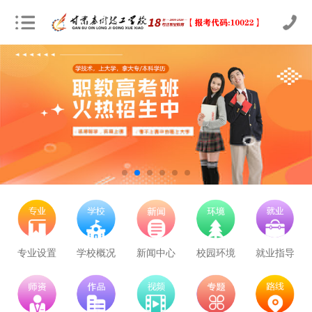
立即预约
农业机械运维
30
28
技能证书+学历证书
立即预约
通信运营服务
30
28
技能证书+学历证书
立即预约
计算机应用与维修
50
47
技能证书+学历证书
专业设置
学校概况
新闻中心
校园环境
就业指导
立即预约
幼儿教育
150
141
技能证书+学历证书
立即预约
轨道交通车辆运检
50
47
技能证书+学历证书
立即预约
铁路客运服务
150
141
技能证书+学历证书