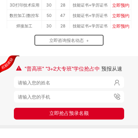
立即预约
3D打印技术应用
30
28
技能证书+学历证书
立即预约
数控加工(数控车
50
47
技能证书+学历证书
立即预约
焊接加工
30
28
技能证书+学历证书
工）
立即预约
消防工程技术
150
141
技能证书+学历证书
立即咨询报名动态 +
立即预约
农业机械运维
30
28
技能证书+学历证书
立即预约
通信运营服务
30
28
技能证书+学历证书
立即预约
计算机应用与维修
50
47
技能证书+学历证书
"普高班" "3+2大专班"学位抢占中
预报从速

立即预约
幼儿教育
150
141
技能证书+学历证书

立即预约
轨道交通车辆运检
50
47
技能证书+学历证书

立即预约
铁路客运服务
150
141
技能证书+学历证书
立即预约
新能源汽车技术
150
141
技能证书+学历证书
立即抢占预录名额
立即预约
公路施工与养护
30
28
技能证书+学历证书