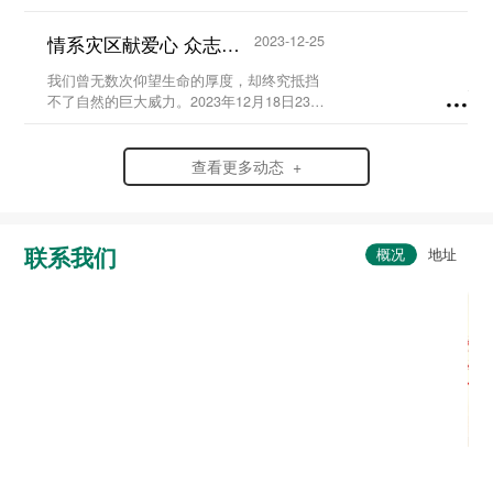
史，弘扬爱国情怀，赓续红色血脉，传承英
烈精神，在党支部及校团委的组织领导下，
情系灾区献爱心 众志成城渡难关...
2023-12-25
我校于20...
我们曾无数次仰望生命的厚度，却终究抵挡
不了自然的巨大威力。2023年12月18日23时
59分，6.2级地震突袭寒夜中的甘肃省临夏
州积石山县，灾情范围波及到了甘肃、青海
两省。...
查看更多动态 +
联系我们