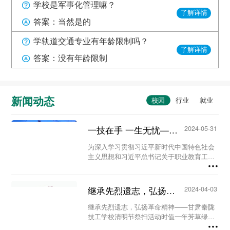
学校是军事化管理嘛？
了解详情
答案：当然是的
学轨道交通专业有年龄限制吗？
了解详情
答案：没有年龄限制
新闻动态
一技在手 一生无忧——甘肃秦陇技工学校职教活动周系列活动...
2024-05-31
为深入学习贯彻习近平新时代中国特色社会
主义思想和习近平总书记关于职业教育工作
的重要指示精神及全国职业教育大会精神，
进一步营造国家尊重技能、社会崇尚技能、
人人享有技能的校园氛围。5月23日至29
继承先烈遗志，弘扬革命精神-甘肃秦陇技工学校清明节祭扫活动...
2024-04-03
日，我校...
继承先烈遗志，弘扬革命精神——甘肃秦陇
技工学校清明节祭扫活动时值一年芳草绿，
又是一年清明时。为缅怀革命先烈、铭记历