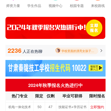
立即预约
师资力量
学生作品
视频中心
校园专题
来校路线
新能源汽车技术
150
141
技能证书+学历证书
学校里面的漂亮女孩子多不多呀
立即预约
公路施工与养护
30
28
技能证书+学历证书
报名要带哪些东西
立即预约
电子商务
30
28
技能证书+学历证书
毕业以后的就业率怎么样呀
立即预约
电梯工程技术
30
28
技能证书+学历证书
立即预约
工业机器人运维
50
47
技能证书+学历证书
学校环境怎么样啊 视频上看上去还挺不 错的 有实地去看过的么
立即预约
电子技术应用
50
47
技能证书+学历证书
2236
人正在热聊

学校里面的漂亮女孩子多不多呀
立即预约
美容美发
50
47
技能证书+学历证书
报名要带哪些东西
立即预约
烹饪(中西式面点)
40
38
技能证书+学历证书
立即预约
烹饪(中式烹调)
40
38
技能证书+学历证书
立即预约
健康服务与管理
40
38
技能证书+学历证书
2024年秋季报名火热进行中
立即预约
护理
90
85
技能证书+学历证书
热门专业
限定
仅剩
毕业可获得
限时报名
立即预约
化工工艺
30
28
技能证书+学历证书
立即预约
机电一体化技术
50
47
技能证书+学历证书