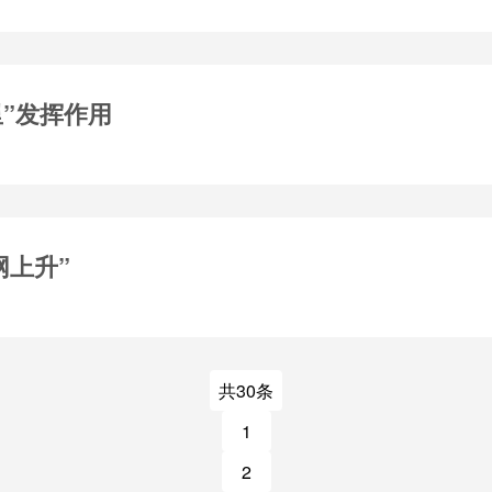
里”发挥作用
网上升”
共30条
1
2