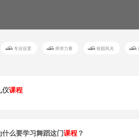
专业设置
师资力量
校园风光
礼仪
课程
师为什么要学习舞蹈这门
课程
？