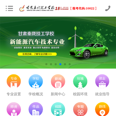
立即预约
农业机械运维
30
22
技能证书+学历证书
立即预约
通信运营服务
30
22
技能证书+学历证书
立即预约
计算机应用与维修
50
36
技能证书+学历证书
立即预约
幼儿教育
150
108
技能证书+学历证书
立即预约
轨道交通车辆运检
50
36
技能证书+学历证书
立即预约
铁路客运服务
150
108
技能证书+学历证书
专业设置
学校概况
新闻中心
校园环境
就业指导
立即预约
新能源汽车技术
150
108
技能证书+学历证书
立即预约
公路施工与养护
30
22
技能证书+学历证书
学校里面的漂亮女孩子多不多呀
立即预约
电子商务
30
22
技能证书+学历证书