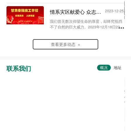
史，弘扬爱国情怀，赓续红色血脉，传承英
烈精神，在党支部及校团委的组织领导下，
情系灾区献爱心 众志成城渡难关...
2023-12-25
我校于20...
我们曾无数次仰望生命的厚度，却终究抵挡
不了自然的巨大威力。2023年12月18日23时
59分，6.2级地震突袭寒夜中的甘肃省临夏
州积石山县，灾情范围波及到了甘肃、青海
两省。...
查看更多动态 +
联系我们