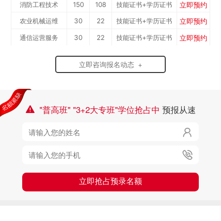
立即预约
消防工程技术
150
108
技能证书+学历证书
立即预约
农业机械运维
30
22
技能证书+学历证书
立即预约
通信运营服务
30
22
技能证书+学历证书
立即预约
计算机应用与维修
50
36
技能证书+学历证书
立即咨询报名动态 +
立即预约
幼儿教育
150
108
技能证书+学历证书
立即预约
轨道交通车辆运检
50
36
技能证书+学历证书
立即预约
铁路客运服务
150
108
技能证书+学历证书
"普高班" "3+2大专班"学位抢占中
预报从速

立即预约
新能源汽车技术
150
108
技能证书+学历证书

立即预约
公路施工与养护
30
22
技能证书+学历证书

立即抢占预录名额