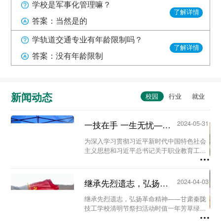
学校是军事化管理嘛？
了解详情
答案：当然是的
学轨道交通专业有年龄限制吗？
了解详情
答案：没有年龄限制
新闻动态
一技在手 一生无忧——甘肃秦陇技工学校职教活动周系列活动...
2024-05-31
为深入学习贯彻习近平新时代中国特色社会
主义思想和习近平总书记关于职业教育工作
的重要指示精神及全国职业教育大会精神，
进一步营造国家尊重技能、社会崇尚技能、
人人享有技能的校园氛围。5月23日至29
继承先烈遗志，弘扬革命精神-甘肃秦陇技工学校清明节祭扫活动...
2024-04-03
日，我校...
继承先烈遗志，弘扬革命精神——甘肃秦陇
技工学校清明节祭扫活动时值一年芳草绿，
又是一年清明时。为缅怀革命先烈、铭记历