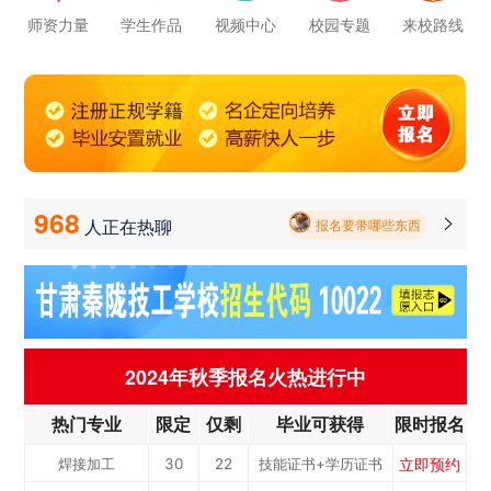
立即预约
电梯工程技术
30
22
技能证书+学历证书
师资力量
学生作品
视频中心
校园专题
来校路线
报名要带哪些东西
立即预约
工业机器人运维
50
36
技能证书+学历证书
毕业以后的就业率怎么样呀
立即预约
电子技术应用
50
36
技能证书+学历证书
学校环境怎么样啊 视频上看上去还挺不 错的 有实地去看过的么
立即预约
美容美发
50
36
技能证书+学历证书
立即预约
烹饪(中西式面点)
40
29
技能证书+学历证书
学校里面的漂亮女孩子多不多呀
立即预约
烹饪(中式烹调)
40
29
技能证书+学历证书
968
人正在热聊

报名要带哪些东西
立即预约
健康服务与管理
40
29
技能证书+学历证书
立即预约
护理
90
65
技能证书+学历证书
立即预约
化工工艺
30
22
技能证书+学历证书
立即预约
机电一体化技术
50
36
技能证书+学历证书
2024年秋季报名火热进行中
立即预约
3D打印技术应用
30
22
技能证书+学历证书
热门专业
限定
仅剩
毕业可获得
限时报名
立即预约
数控加工(数控车
50
36
技能证书+学历证书
立即预约
焊接加工
30
22
技能证书+学历证书
工）