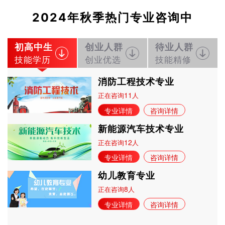
2024年秋季热门专业咨询中
立即预约
铁路客运服务
150
129
技能证书+学历证书
立即预约
新能源汽车技术
150
129
技能证书+学历证书
初高中生
创业人群
待业人群
立即预约
公路施工与养护
30
26
技能证书+学历证书
技能学历
创业优选
技能精修
消防工程技术专业
11
正在咨询
人
专业详情
咨询详情
新能源汽车技术专业
12
正在咨询
人
专业详情
咨询详情
幼儿教育专业
8
正在咨询
人
专业详情
咨询详情