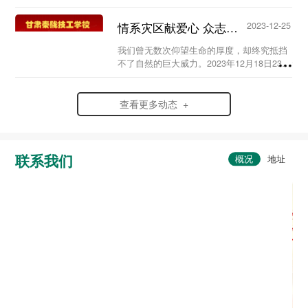
史，弘扬爱国情怀，赓续红色血脉，传承英
烈精神，在党支部及校团委的组织领导下，
情系灾区献爱心 众志成城渡难关...
2023-12-25
我校于20...
我们曾无数次仰望生命的厚度，却终究抵挡
不了自然的巨大威力。2023年12月18日23时
59分，6.2级地震突袭寒夜中的甘肃省临夏
州积石山县，灾情范围波及到了甘肃、青海
两省。...
查看更多动态 +
联系我们