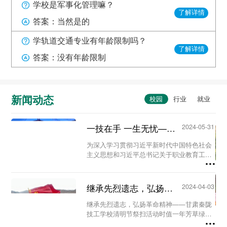
学校是军事化管理嘛？
了解详情
答案：当然是的
学轨道交通专业有年龄限制吗？
了解详情
答案：没有年龄限制
新闻动态
一技在手 一生无忧——甘肃秦陇技工学校职教活动周系列活动...
2024-05-31
为深入学习贯彻习近平新时代中国特色社会
主义思想和习近平总书记关于职业教育工作
的重要指示精神及全国职业教育大会精神，
进一步营造国家尊重技能、社会崇尚技能、
人人享有技能的校园氛围。5月23日至29
继承先烈遗志，弘扬革命精神-甘肃秦陇技工学校清明节祭扫活动...
2024-04-03
日，我校...
继承先烈遗志，弘扬革命精神——甘肃秦陇
技工学校清明节祭扫活动时值一年芳草绿，
又是一年清明时。为缅怀革命先烈、铭记历