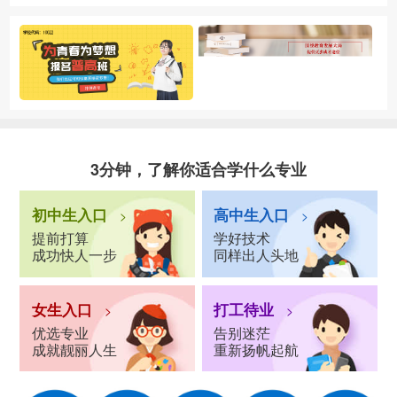
3分钟，了解你适合学什么专业
初中生入口
高中生入口
>
>
提前打算
学好技术
成功快人一步
同样出人头地
女生入口
打工待业
>
>
优选专业
告别迷茫
成就靓丽人生
重新扬帆起航