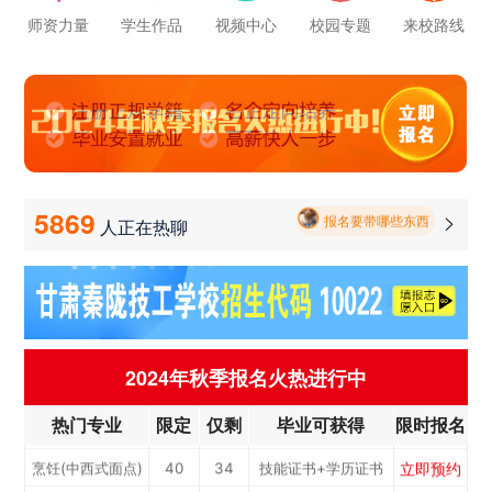
立即预约
通信运营服务
30
26
技能证书+学历证书
师资力量
学生作品
视频中心
校园专题
来校路线
立即预约
计算机应用与维修
50
43
技能证书+学历证书
立即预约
幼儿教育
150
129
技能证书+学历证书
学校里面的漂亮女孩子多不多呀
立即预约
轨道交通车辆运检
50
43
技能证书+学历证书
立即预约
铁路客运服务
150
129
技能证书+学历证书
报名要带哪些东西
立即预约
新能源汽车技术
150
129
技能证书+学历证书
5869
人正在热聊

毕业以后的就业率怎么样呀
立即预约
公路施工与养护
30
26
技能证书+学历证书
学校环境怎么样啊 视频上看上去还挺不 错的 有实地去看过的么
立即预约
电子商务
30
26
技能证书+学历证书
立即预约
电梯工程技术
30
26
技能证书+学历证书
学校里面的漂亮女孩子多不多呀
立即预约
工业机器人运维
50
43
技能证书+学历证书
2024年秋季报名火热进行中
报名要带哪些东西
立即预约
电子技术应用
50
43
技能证书+学历证书
热门专业
限定
仅剩
毕业可获得
限时报名
立即预约
美容美发
50
43
技能证书+学历证书
立即预约
烹饪(中西式面点)
40
34
技能证书+学历证书