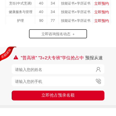
立即预约
烹饪(中式烹调)
40
34
技能证书+学历证书
立即预约
健康服务与管理
40
34
技能证书+学历证书
立即预约
护理
90
77
技能证书+学历证书
立即预约
化工工艺
30
26
技能证书+学历证书
立即咨询报名动态 +
立即预约
机电一体化技术
50
43
技能证书+学历证书
立即预约
3D打印技术应用
30
26
技能证书+学历证书
立即预约
数控加工(数控车
50
43
技能证书+学历证书
"普高班" "3+2大专班"学位抢占中
预报从速

立即预约
焊接加工
30
26
技能证书+学历证书
工）

立即预约
消防工程技术
150
129
技能证书+学历证书
立即预约

农业机械运维
30
26
技能证书+学历证书
立即预约
通信运营服务
30
26
技能证书+学历证书
立即抢占预录名额
立即预约
计算机应用与维修
50
43
技能证书+学历证书
立即预约
幼儿教育
150
129
技能证书+学历证书
立即预约
轨道交通车辆运检
50
43
技能证书+学历证书