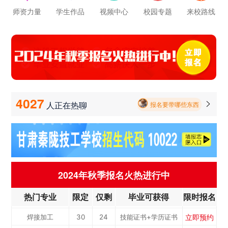
立即预约
电梯工程技术
30
24
技能证书+学历证书
师资力量
学生作品
视频中心
校园专题
来校路线
报名要带哪些东西
立即预约
工业机器人运维
50
41
技能证书+学历证书
毕业以后的就业率怎么样呀
立即预约
电子技术应用
50
41
技能证书+学历证书
学校环境怎么样啊 视频上看上去还挺不 错的 有实地去看过的么
立即预约
美容美发
50
41
技能证书+学历证书
立即预约
烹饪(中西式面点)
40
32
技能证书+学历证书
学校里面的漂亮女孩子多不多呀
立即预约
烹饪(中式烹调)
40
32
技能证书+学历证书
4027
人正在热聊

报名要带哪些东西
立即预约
健康服务与管理
40
32
技能证书+学历证书
立即预约
护理
90
73
技能证书+学历证书
立即预约
化工工艺
30
24
技能证书+学历证书
立即预约
机电一体化技术
50
41
技能证书+学历证书
2024年秋季报名火热进行中
立即预约
3D打印技术应用
30
24
技能证书+学历证书
热门专业
限定
仅剩
毕业可获得
限时报名
立即预约
数控加工(数控车
50
41
技能证书+学历证书
立即预约
焊接加工
30
24
技能证书+学历证书
工）