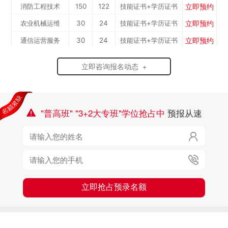
立即预约
消防工程技术
150
122
技能证书+学历证书
立即预约
农业机械运维
30
24
技能证书+学历证书
立即预约
通信运营服务
30
24
技能证书+学历证书
立即预约
计算机应用与维修
50
41
技能证书+学历证书
立即咨询报名动态 +
立即预约
幼儿教育
150
122
技能证书+学历证书
立即预约
轨道交通车辆运检
50
41
技能证书+学历证书
立即预约
铁路客运服务
150
122
技能证书+学历证书
"普高班" "3+2大专班"学位抢占中
预报从速

立即预约
新能源汽车技术
150
122
技能证书+学历证书

立即预约
公路施工与养护
30
24
技能证书+学历证书

立即抢占预录名额