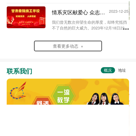
史，弘扬爱国情怀，赓续红色血脉，传承英
烈精神，在党支部及校团委的组织领导下，
情系灾区献爱心 众志成城渡难关...
2023-12-25
我校于20...
我们曾无数次仰望生命的厚度，却终究抵挡
不了自然的巨大威力。2023年12月18日23时
59分，6.2级地震突袭寒夜中的甘肃省临夏
州积石山县，灾情范围波及到了甘肃、青海
两省。...
查看更多动态 +
联系我们