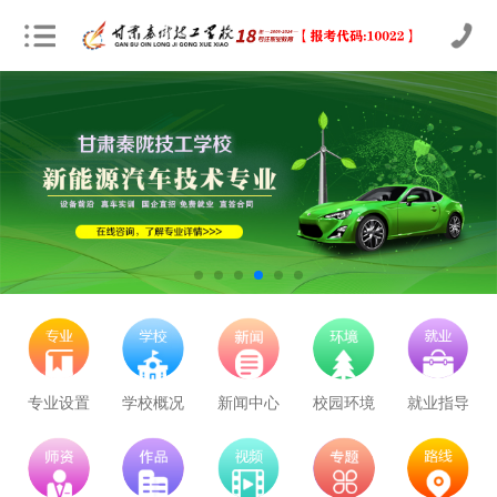
立即预约
农业机械运维
30
24
技能证书+学历证书
立即预约
通信运营服务
30
24
技能证书+学历证书
立即预约
计算机应用与维修
50
41
技能证书+学历证书
立即预约
幼儿教育
150
122
技能证书+学历证书
立即预约
轨道交通车辆运检
50
41
技能证书+学历证书
立即预约
铁路客运服务
150
122
技能证书+学历证书
专业设置
学校概况
新闻中心
校园环境
就业指导
立即预约
新能源汽车技术
150
122
技能证书+学历证书
立即预约
公路施工与养护
30
24
技能证书+学历证书
学校里面的漂亮女孩子多不多呀
立即预约
电子商务
30
24
技能证书+学历证书