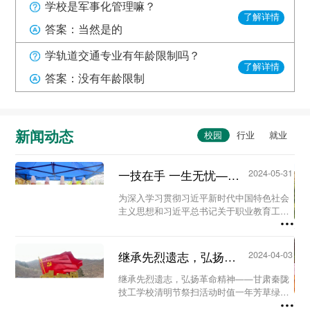
学校是军事化管理嘛？
了解详情
答案：当然是的
学轨道交通专业有年龄限制吗？
了解详情
答案：没有年龄限制
新闻动态
一技在手 一生无忧——甘肃秦陇技工学校职教活动周系列活动...
2024-05-31
为深入学习贯彻习近平新时代中国特色社会
主义思想和习近平总书记关于职业教育工作
的重要指示精神及全国职业教育大会精神，
进一步营造国家尊重技能、社会崇尚技能、
人人享有技能的校园氛围。5月23日至29
继承先烈遗志，弘扬革命精神-甘肃秦陇技工学校清明节祭扫活动...
2024-04-03
日，我校...
继承先烈遗志，弘扬革命精神——甘肃秦陇
技工学校清明节祭扫活动时值一年芳草绿，
又是一年清明时。为缅怀革命先烈、铭记历