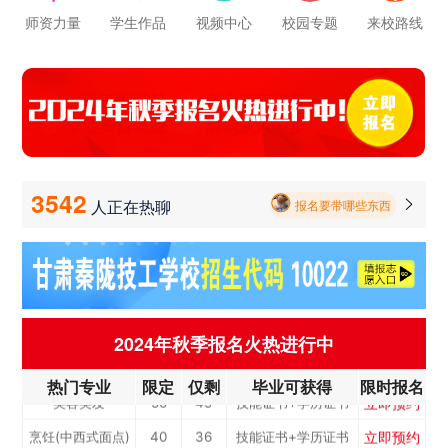
师资力量
学生作品
视频中心
校园专题
来校路线
立即预约
报名要带哪些东西
通信运营服务
30
27
技能证书+学历证书
立即预约
计算机应用与维修
50
45
技能证书+学历证书
毕业以后的就业率怎么样呀
立即预约
幼儿教育
150
135
技能证书+学历证书
学校环境怎么样啊 视频上看上去还挺不 错的 有实地去看过的么
立即预约
轨道交通车辆运检
50
45
技能证书+学历证书
立即预约
学校里面的漂亮女孩子多不多呀
铁路客运服务
150
135
技能证书+学历证书
立即预约
3542
新能源汽车技术
150
135
技能证书+学历证书
人正在热聊

报名要带哪些东西
立即预约
公路施工与养护
30
27
技能证书+学历证书
立即预约
电子商务
30
27
技能证书+学历证书
立即预约
电梯工程技术
30
27
技能证书+学历证书
立即预约
工业机器人运维
50
45
技能证书+学历证书
2024年秋季报名火热进行中
立即预约
电子技术应用
50
45
技能证书+学历证书
热门专业
限定
仅剩
毕业可获得
限时报名
立即预约
美容美发
50
45
技能证书+学历证书
立即预约
烹饪(中西式面点)
40
36
技能证书+学历证书