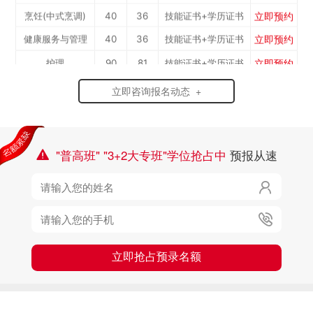
立即预约
烹饪(中式烹调)
40
36
技能证书+学历证书
立即预约
健康服务与管理
40
36
技能证书+学历证书
立即预约
护理
90
81
技能证书+学历证书
立即预约
化工工艺
30
27
技能证书+学历证书
立即咨询报名动态 +
立即预约
机电一体化技术
50
45
技能证书+学历证书
立即预约
3D打印技术应用
30
27
技能证书+学历证书
立即预约
"普高班" "3+2大专班"学位抢占中
预报从速
数控加工(数控车
50
45
技能证书+学历证书

立即预约
焊接加工
30
27
技能证书+学历证书
工）

立即预约
消防工程技术
150
135
技能证书+学历证书

立即预约
农业机械运维
30
27
技能证书+学历证书
立即预约
通信运营服务
30
27
技能证书+学历证书
立即抢占预录名额
立即预约
计算机应用与维修
50
45
技能证书+学历证书
立即预约
幼儿教育
150
135
技能证书+学历证书