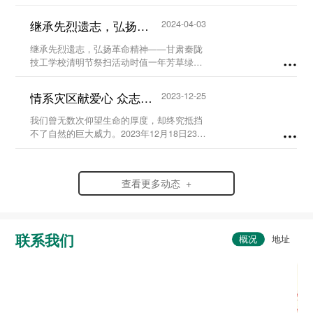
进一步营造国家尊重技能、社会崇尚技能、
人人享有技能的校园氛围。5月23日至29
继承先烈遗志，弘扬革命精神-甘肃秦陇技工学校清明节祭扫活动...
2024-04-03
日，我校...
继承先烈遗志，弘扬革命精神——甘肃秦陇
技工学校清明节祭扫活动时值一年芳草绿，
又是一年清明时。为缅怀革命先烈、铭记历
史，弘扬爱国情怀，赓续红色血脉，传承英
情系灾区献爱心 众志成城渡难关...
2023-12-25
烈精神，在党支部及校团委的组织领导下，
我校于20...
我们曾无数次仰望生命的厚度，却终究抵挡
不了自然的巨大威力。2023年12月18日23时
59分，6.2级地震突袭寒夜中的甘肃省临夏
州积石山县，灾情范围波及到了甘肃、青海
两省。...
查看更多动态 +
联系我们