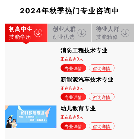
立即预约
轨道交通车辆运检
50
45
技能证书+学历证书
2024年秋季热门专业咨询中
立即预约
铁路客运服务
150
135
技能证书+学历证书
立即预约
新能源汽车技术
150
135
技能证书+学历证书
初高中生
创业人群
待业人群
立即预约
公路施工与养护
30
27
技能证书+学历证书
技能学历
创业优选
技能精修
消防工程技术专业
9
正在咨询
人
专业详情
咨询详情
新能源汽车技术专业
8
正在咨询
人
专业详情
咨询详情
幼儿教育专业
5
正在咨询
人
专业详情
咨询详情