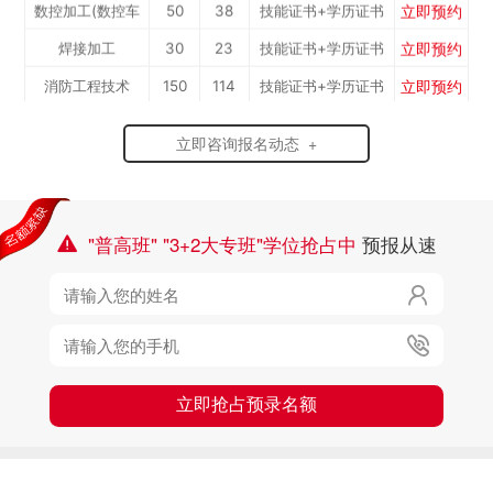
立即预约
数控加工(数控车
50
38
技能证书+学历证书
立即预约
焊接加工
30
23
技能证书+学历证书
工）
立即预约
消防工程技术
150
114
技能证书+学历证书
立即预约
农业机械运维
30
23
技能证书+学历证书
立即咨询报名动态 +
立即预约
通信运营服务
30
23
技能证书+学历证书
立即预约
计算机应用与维修
50
38
技能证书+学历证书
立即预约
幼儿教育
150
114
技能证书+学历证书
"普高班" "3+2大专班"学位抢占中
预报从速

立即预约
轨道交通车辆运检
50
38
技能证书+学历证书

立即预约
铁路客运服务
150
114
技能证书+学历证书
立即预约

新能源汽车技术
150
114
技能证书+学历证书
立即预约
公路施工与养护
30
23
技能证书+学历证书
立即抢占预录名额