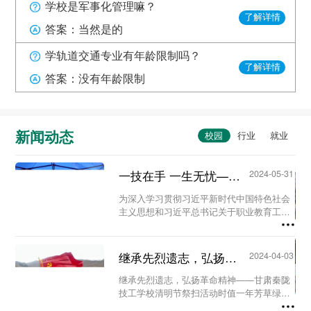
学校是军事化管理嘛？
了解详情
答案：当然是的
学轨道交通专业有年龄限制吗？
了解详情
答案：没有年龄限制
新闻动态
一技在手 一生无忧——甘肃秦陇技工学校职教活动周系列活动...
2024-05-31
为深入学习贯彻习近平新时代中国特色社会
主义思想和习近平总书记关于职业教育工作
的重要指示精神及全国职业教育大会精神，
进一步营造国家尊重技能、社会崇尚技能、
人人享有技能的校园氛围。5月23日至29
继承先烈遗志，弘扬革命精神-甘肃秦陇技工学校清明节祭扫活动...
2024-04-03
日，我校...
继承先烈遗志，弘扬革命精神——甘肃秦陇
技工学校清明节祭扫活动时值一年芳草绿，
又是一年清明时。为缅怀革命先烈、铭记历