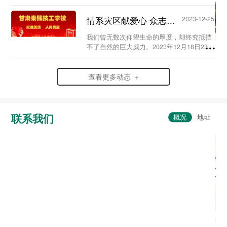
史，弘扬爱国情怀，赓续红色血脉，传承英
烈精神，在党支部及校团委的组织领导下，
情系灾区献爱心 众志成城渡难关...
2023-12-25
我校于20...
我们曾无数次仰望生命的厚度，却终究抵挡
不了自然的巨大威力。2023年12月18日23时
59分，6.2级地震突袭寒夜中的甘肃省临夏
州积石山县，灾情范围波及到了甘肃、青海
两省。...
查看更多动态 +
联系我们