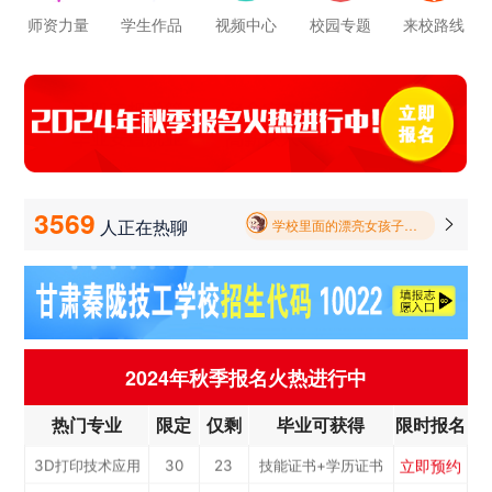
立即预约
公路施工与养护
30
23
技能证书+学历证书
师资力量
学生作品
视频中心
校园专题
来校路线
学校里面的漂亮女孩子多不多呀
立即预约
电子商务
30
23
技能证书+学历证书
报名要带哪些东西
立即预约
电梯工程技术
30
23
技能证书+学历证书
毕业以后的就业率怎么样呀
立即预约
工业机器人运维
50
38
技能证书+学历证书
立即预约
电子技术应用
50
38
技能证书+学历证书
学校环境怎么样啊 视频上看上去还挺不 错的 有实地去看过的么
立即预约
美容美发
50
38
技能证书+学历证书
3569
人正在热聊

学校里面的漂亮女孩子多不多呀
立即预约
烹饪(中西式面点)
40
30
技能证书+学历证书
报名要带哪些东西
立即预约
烹饪(中式烹调)
40
30
技能证书+学历证书
立即预约
健康服务与管理
40
30
技能证书+学历证书
立即预约
护理
90
68
技能证书+学历证书
2024年秋季报名火热进行中
立即预约
化工工艺
30
23
技能证书+学历证书
热门专业
限定
仅剩
毕业可获得
限时报名
立即预约
机电一体化技术
50
38
技能证书+学历证书
立即预约
3D打印技术应用
30
23
技能证书+学历证书