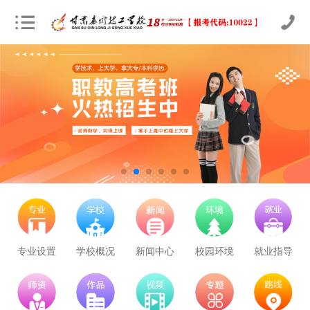
立即预约
农业机械运维
30
23
技能证书+学历证书
立即预约
通信运营服务
30
23
技能证书+学历证书
立即预约
计算机应用与维修
50
38
技能证书+学历证书
立即预约
幼儿教育
150
114
技能证书+学历证书
专业设置
学校概况
新闻中心
校园环境
就业指导
立即预约
轨道交通车辆运检
50
38
技能证书+学历证书
立即预约
铁路客运服务
150
114
技能证书+学历证书
立即预约
新能源汽车技术
150
114
技能证书+学历证书